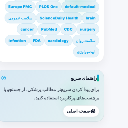
Europe PMC
PLOS One
default-medical
brain
ScienceDaily Health
سلامت عمومی
cancer
PubMed
CDC
surgery
سلامت روان
cardiology
FDA
infection
اپیدمیولوژی
راهنمای سریع
برای پیدا کردن سریع‌تر مطالب پزشکی، از جستجو یا
برچسب‌های پرکاربرد استفاده کنید.
صفحه اصلی