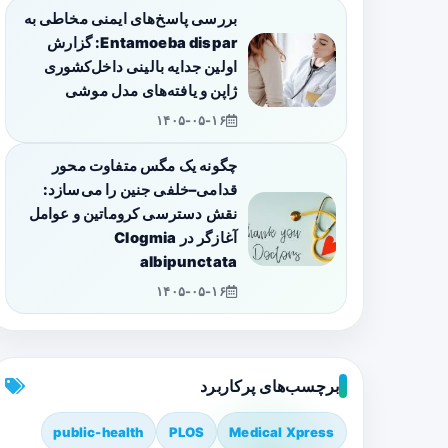
بررسی پاسخ‌های ایمنی مخاطی به
Entamoeba dispar: گزارش
اولین جدایه بالینی داخل‌کشوری
ژاپن و یافته‌های مدل موشی
۱۴۰۵-۰۵-۱۶
چگونه یک مگس متفاوت محور
قدامی–خلفی جنین را می‌سازد:
نقش دسترسی کروماتین و عوامل
آغازگر در Clogmia
albipunctata
۱۴۰۵-۰۵-۱۶
برچسب‌های پرکاربرد
public-health
PLOS
Medical Xpress