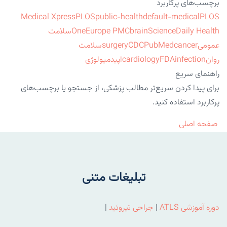
برچسب‌های پرکاربرد
Medical Xpress
PLOS
public-health
default-medical
PLOS
ScienceDaily Health
brain
Europe PMC
One
سلامت
عمومی
cancer
PubMed
CDC
surgery
سلامت
روان
infection
FDA
cardiology
اپیدمیولوژی
راهنمای سریع
برای پیدا کردن سریع‌تر مطالب پزشکی، از جستجو یا برچسب‌های
پرکاربرد استفاده کنید.
صفحه اصلی
تبلیغات متنی
دوره آموزشی ATLS
|
جراحی تیروئید
|