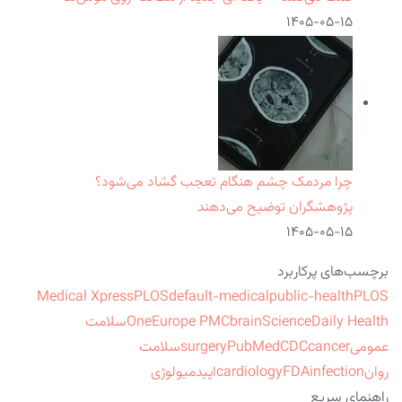
۱۴۰۵-۰۵-۱۵
چرا مردمک چشم هنگام تعجب گشاد می‌شود؟
پژوهشگران توضیح می‌دهند
۱۴۰۵-۰۵-۱۵
برچسب‌های پرکاربرد
Medical Xpress
PLOS
default-medical
public-health
PLOS
ScienceDaily Health
brain
Europe PMC
One
سلامت
عمومی
cancer
CDC
PubMed
surgery
سلامت
روان
infection
FDA
cardiology
اپیدمیولوژی
راهنمای سریع