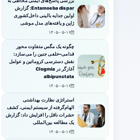
بررسی پاسخ‌های ایمنی مخاطی به
Entamoeba dispar: گزارش
اولین جدایه بالینی داخل‌کشوری
ژاپن و یافته‌های مدل موشی
۱۴۰۵-۰۵-۱۶
چگونه یک مگس متفاوت محور
قدامی–خلفی جنین را می‌سازد:
نقش دسترسی کروماتین و عوامل
آغازگر در Clogmia
albipunctata
۱۴۰۵-۰۵-۱۶
استراتژی نظارت بهداشتی
الهام‌گرفته از سیستم ایمنی، کشف
حشرات ناقل را افزایش داد: گزارش
یک مطالعه بین‌المللی
۱۴۰۵-۰۵-۱۶