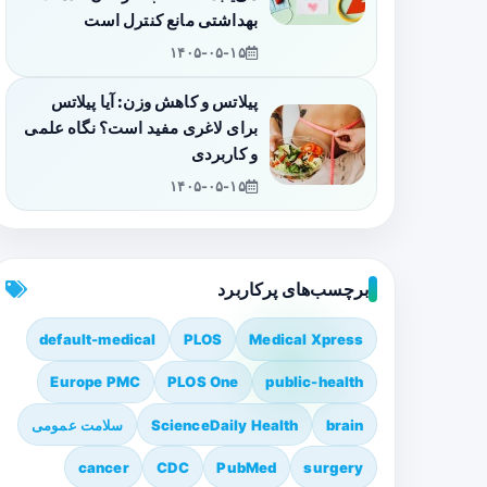
بهداشتی مانع کنترل است
۱۴۰۵-۰۵-۱۵
پیلاتس و کاهش وزن: آیا پیلاتس
برای لاغری مفید است؟ نگاه علمی
و کاربردی
۱۴۰۵-۰۵-۱۵
برچسب‌های پرکاربرد
default-medical
PLOS
Medical Xpress
Europe PMC
PLOS One
public-health
brain
ScienceDaily Health
سلامت عمومی
cancer
CDC
PubMed
surgery