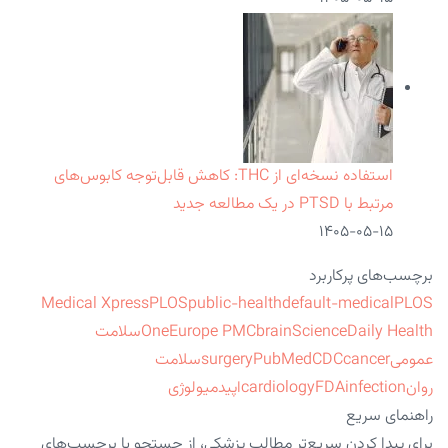
استفاده نسخه‌ای از THC: کاهش قابل‌توجه کابوس‌های
مرتبط با PTSD در یک مطالعه جدید
۱۴۰۵-۰۵-۱۵
برچسب‌های پرکاربرد
Medical Xpress
PLOS
public-health
default-medical
PLOS
ScienceDaily Health
brain
Europe PMC
One
سلامت
عمومی
cancer
CDC
PubMed
surgery
سلامت
روان
infection
FDA
cardiology
اپیدمیولوژی
راهنمای سریع
برای پیدا کردن سریع‌تر مطالب پزشکی، از جستجو یا برچسب‌های