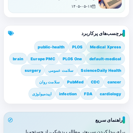
۱۴۰۵-۰۵-۱۷
برچسب‌های پرکاربرد
public-health
PLOS
Medical Xpress
brain
Europe PMC
PLOS One
default-medical
ScienceDaily Health
سلامت عمومی
surgery
cancer
CDC
PubMed
سلامت روان
cardiology
FDA
infection
اپیدمیولوژی
راهنمای سریع
برای پیدا کردن سریع‌تر مطالب پزشکی، از جستجو یا