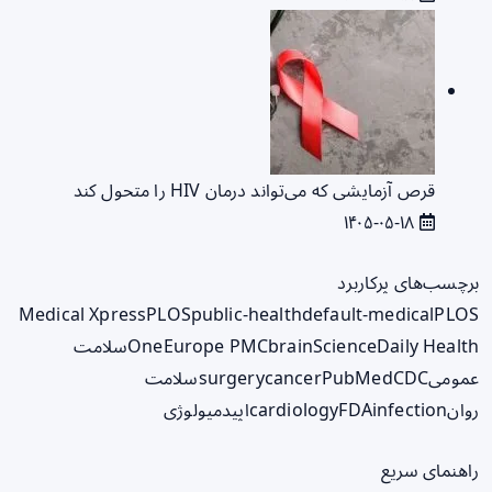
قرص آزمایشی که می‌تواند درمان HIV را متحول کند
۱۴۰۵-۰۵-۱۸
برچسب‌های پرکاربرد
Medical Xpress
PLOS
public-health
default-medical
PLOS
ScienceDaily Health
brain
Europe PMC
One
سلامت
عمومی
CDC
PubMed
cancer
surgery
سلامت
روان
infection
FDA
cardiology
اپیدمیولوژی
راهنمای سریع