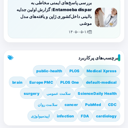
بررسی پاسخ‌های ایمنی مخاطی به
Entamoeba dispar: گزارش اولین جدایه
بالینی داخل‌کشوری ژاپن و یافته‌های مدل
موشی
۱۴۰۵-۰۵-۱۶
برچسب‌های پرکاربرد
public-health
PLOS
Medical Xpress
brain
Europe PMC
PLOS One
default-medical
ScienceDaily Health
سلامت عمومی
surgery
CDC
PubMed
cancer
سلامت روان
cardiology
FDA
infection
اپیدمیولوژی