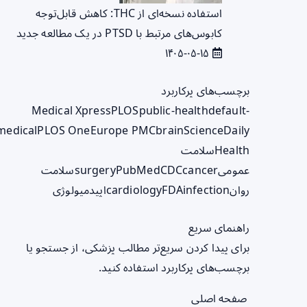
استفاده نسخه‌ای از THC: کاهش قابل‌توجه
کابوس‌های مرتبط با PTSD در یک مطالعه جدید
۱۴۰۵-۰۵-۱۵
برچسب‌های پرکاربرد
Medical Xpress
PLOS
public-health
default-
medical
PLOS One
Europe PMC
brain
ScienceDaily
Health
سلامت
عمومی
cancer
CDC
PubMed
surgery
سلامت
روان
infection
FDA
cardiology
اپیدمیولوژی
راهنمای سریع
برای پیدا کردن سریع‌تر مطالب پزشکی، از جستجو یا
برچسب‌های پرکاربرد استفاده کنید.
صفحه اصلی