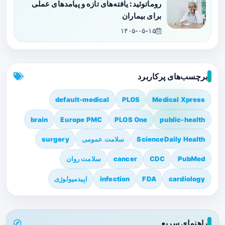
روماتوئید: یافته‌های تازه و پیامدهای عملی
برای بیماران
۱۴۰۵-۰۵-۱۵
برچسب‌های پرکاربرد
default-medical
PLOS
Medical Xpress
brain
Europe PMC
PLOS One
public-health
ScienceDaily Health
سلامت عمومی
surgery
PubMed
CDC
cancer
سلامت روان
cardiology
FDA
infection
اپیدمیولوژی
راهنمای سریع