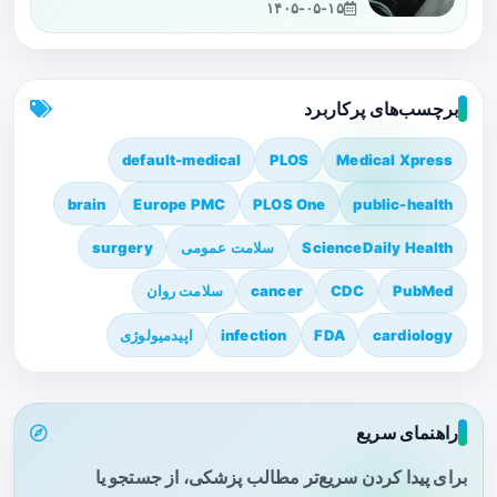
۱۴۰۵-۰۵-۱۵
برچسب‌های پرکاربرد
default-medical
PLOS
Medical Xpress
brain
Europe PMC
PLOS One
public-health
ScienceDaily Health
سلامت عمومی
surgery
PubMed
CDC
cancer
سلامت روان
cardiology
FDA
infection
اپیدمیولوژی
راهنمای سریع
برای پیدا کردن سریع‌تر مطالب پزشکی، از جستجو یا