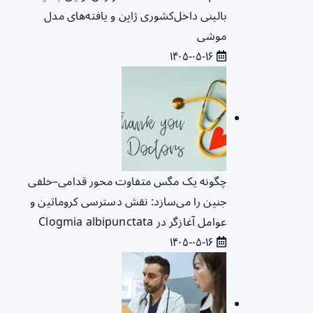
بالینی داخل‌کشوری ژاپن و یافته‌های مدل
موشی
۱۴۰۵-۰۵-۱۶
چگونه یک مگس متفاوت محور قدامی–خلفی
جنین را می‌سازد: نقش دسترسی کروماتین و
عوامل آغازگر در Clogmia albipunctata
۱۴۰۵-۰۵-۱۶