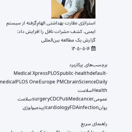
استراتژی نظارت بهداشتی الهام‌گرفته از سیستم
ایمنی، کشف حشرات ناقل را افزایش داد:
گزارش یک مطالعه بین‌المللی
۱۴۰۵-۰۵-۱۶
برچسب‌های پرکاربرد
Medical Xpress
PLOS
public-health
default-
medical
PLOS One
Europe PMC
brain
ScienceDaily
Health
سلامت
عمومی
cancer
PubMed
CDC
surgery
سلامت
روان
infection
FDA
cardiology
اپیدمیولوژی
راهنمای سریع