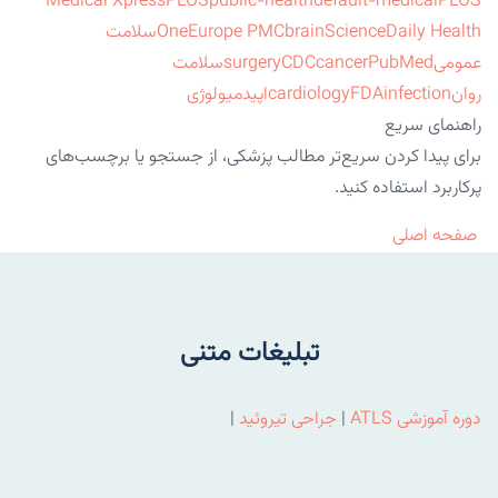
Medical Xpress
PLOS
public-health
default-medical
PLOS
ScienceDaily Health
brain
Europe PMC
One
سلامت
عمومی
PubMed
cancer
CDC
surgery
سلامت
روان
infection
FDA
cardiology
اپیدمیولوژی
راهنمای سریع
برای پیدا کردن سریع‌تر مطالب پزشکی، از جستجو یا برچسب‌های
پرکاربرد استفاده کنید.
صفحه اصلی
تبلیغات متنی
دوره آموزشی ATLS
|
جراحی تیروئید
|