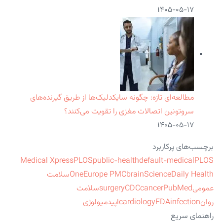
۱۴۰۵-۰۵-۱۷
مطالعه‌ای تازه: چگونه سایکدلیک‌ها از طریق گیرنده‌های
سروتونین اتصالات مغزی را تقویت می‌کنند؟
۱۴۰۵-۰۵-۱۷
برچسب‌های پرکاربرد
Medical Xpress
PLOS
public-health
default-medical
PLOS
ScienceDaily Health
brain
Europe PMC
One
سلامت
عمومی
PubMed
cancer
CDC
surgery
سلامت
روان
infection
FDA
cardiology
اپیدمیولوژی
راهنمای سریع