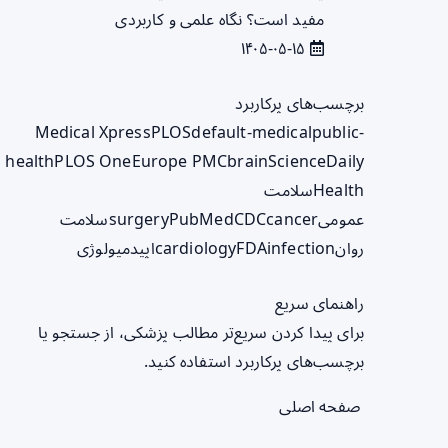
مفید است؟ نگاه علمی و کاربردی
۱۴۰۵-۰۵-۱۵
برچسب‌های پرکاربرد
Medical Xpress
PLOS
default-medical
public-
health
PLOS One
Europe PMC
brain
ScienceDaily
Health
سلامت
عمومی
cancer
CDC
PubMed
surgery
سلامت
روان
infection
FDA
cardiology
اپیدمیولوژی
راهنمای سریع
برای پیدا کردن سریع‌تر مطالب پزشکی، از جستجو یا
برچسب‌های پرکاربرد استفاده کنید.
صفحه اصلی