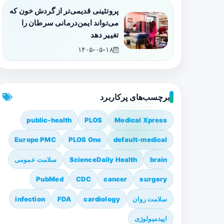
پروتئینی قدیمی‌تر از گردش خون که
می‌تواند ایمن‌درمانی سرطان را
تغییر دهد
۱۴۰۵-۰۵-۱۸
برچسب‌های پرکاربرد
public-health
PLOS
Medical Xpress
Europe PMC
PLOS One
default-medical
brain
ScienceDaily Health
سلامت عمومی
PubMed
CDC
cancer
surgery
سلامت روان
cardiology
FDA
infection
اپیدمیولوژی