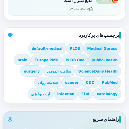
مانع کنترل است
۱۴۰۵-۰۵-۱۵
برچسب‌های پرکاربرد
default-medical
PLOS
Medical Xpress
brain
Europe PMC
PLOS One
public-health
ScienceDaily Health
سلامت عمومی
surgery
PubMed
CDC
cancer
سلامت روان
cardiology
FDA
infection
اپیدمیولوژی
راهنمای سریع