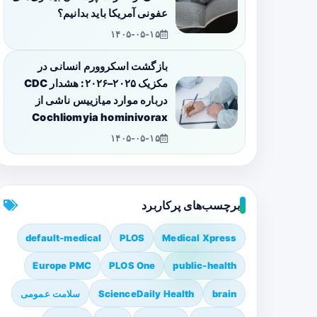
عفونی آمریکا باید بدانیم؟
۱۴۰۵-۰۵-۱۵
بازگشت اسکروورم انسانی در
مکزیک ۲۰۲۵–۲۰۲۶: هشدار CDC
درباره موارد میازییس ناشی از
Cochliomyia hominivorax
۱۴۰۵-۰۵-۱۵
برچسب‌های پرکاربرد
default-medical
PLOS
Medical Xpress
Europe PMC
PLOS One
public-health
brain
ScienceDaily Health
سلامت عمومی