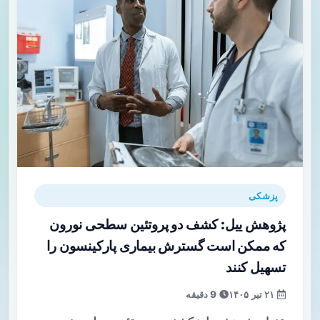
پزشکی
پژوهش ییل: کشف دو پروتئین سطحی نورون
که ممکن است گسترش بیماری پارکینسون را
تسهیل کنند
۲۱ تیر ۱۴۰۵
9 دقیقه