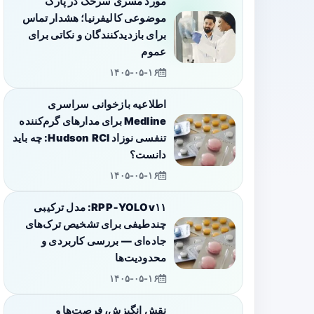
مورد مسری سرخک در پارک
موضوعی کالیفرنیا؛ هشدار تماس
برای بازدیدکنندگان و نکاتی برای
عموم
۱۴۰۵-۰۵-۱۶
اطلاعیه بازخوانی سراسری
Medline برای مدارهای گرم‌کننده
تنفسی نوزاد Hudson RCI: چه باید
دانست؟
۱۴۰۵-۰۵-۱۶
RPP‑YOLOv۱۱: مدل ترکیبی
چندطیفی برای تشخیص ترک‌های
جاده‌ای — بررسی کاربردی و
محدودیت‌ها
۱۴۰۵-۰۵-۱۶
نقش انگیزش، فرصت‌ها و