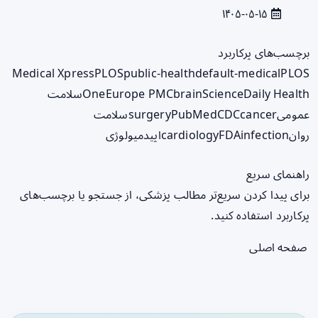
۱۴۰۵-۰۵-۱۵
برچسب‌های پرکاربرد
Medical Xpress
PLOS
public-health
default-medical
PLOS
ScienceDaily Health
brain
Europe PMC
One
سلامت
عمومی
cancer
CDC
PubMed
surgery
سلامت
روان
infection
FDA
cardiology
اپیدمیولوژی
راهنمای سریع
برای پیدا کردن سریع‌تر مطالب پزشکی، از جستجو یا برچسب‌های
پرکاربرد استفاده کنید.
صفحه اصلی