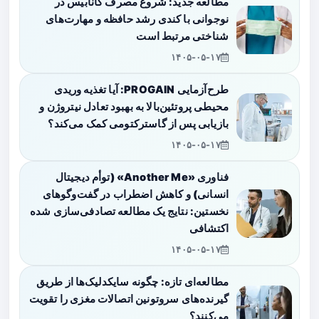
مطالعه جدید: شروع مصرف کانابیس در
نوجوانی با کندی رشد حافظه و مهارت‌های
شناختی مرتبط است
۱۴۰۵-۰۵-۱۷
طرح‌آزمایی PROGAIN: آیا تغذیه وریدی
محیطی پروتئین‌بالا به بهبود تعادل نیتروژن و
بازیابی پس از گاسترکتومی کمک می‌کند؟
۱۴۰۵-۰۵-۱۷
فناوری «Another Me» (توأم دیجیتال
انسانی) و کاهش اضطراب در گفت‌وگوهای
نخستین: نتایج یک مطالعه تصادفی‌سازی شده
اکتشافی
۱۴۰۵-۰۵-۱۷
مطالعه‌ای تازه: چگونه سایکدلیک‌ها از طریق
گیرنده‌های سروتونین اتصالات مغزی را تقویت
می‌کنند؟