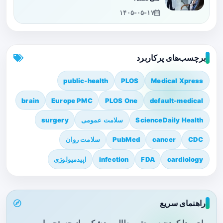
۱۴۰۵-۰۵-۱۷
برچسب‌های پرکاربرد
public-health
PLOS
Medical Xpress
brain
Europe PMC
PLOS One
default-medical
ScienceDaily Health
سلامت عمومی
surgery
CDC
cancer
PubMed
سلامت روان
cardiology
FDA
infection
اپیدمیولوژی
راهنمای سریع
برای پیدا کردن سریع‌تر مطالب پزشکی، از جستجو یا