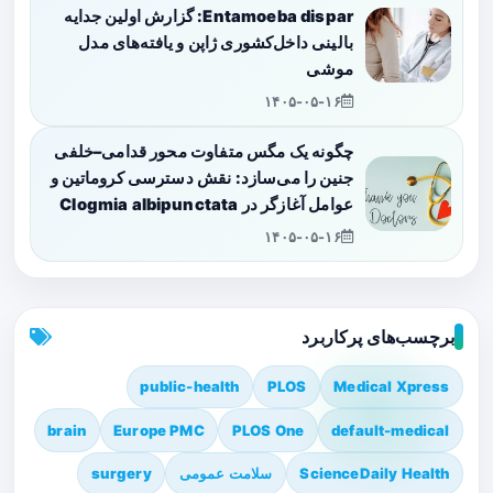
Entamoeba dispar: گزارش اولین جدایه
بالینی داخل‌کشوری ژاپن و یافته‌های مدل
موشی
۱۴۰۵-۰۵-۱۶
چگونه یک مگس متفاوت محور قدامی–خلفی
جنین را می‌سازد: نقش دسترسی کروماتین و
عوامل آغازگر در Clogmia albipunctata
۱۴۰۵-۰۵-۱۶
برچسب‌های پرکاربرد
public-health
PLOS
Medical Xpress
brain
Europe PMC
PLOS One
default-medical
ScienceDaily Health
سلامت عمومی
surgery