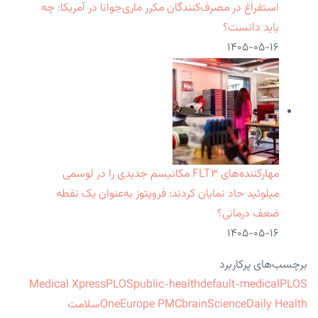
استفراغ در مصرف‌کنندگان مکرر ماری‌جوانا در آمریکا: چه
باید دانست؟
۱۴۰۵-۰۵-۱۶
مهارکننده‌های FLT۳ مکانیسم جدیدی را در لوسمی
میلوئید حاد نمایان کردند: فروپتوز به‌عنوان یک نقطه
ضعف درمانی؟
۱۴۰۵-۰۵-۱۶
برچسب‌های پرکاربرد
Medical Xpress
PLOS
public-health
default-medical
PLOS
ScienceDaily Health
brain
Europe PMC
One
سلامت