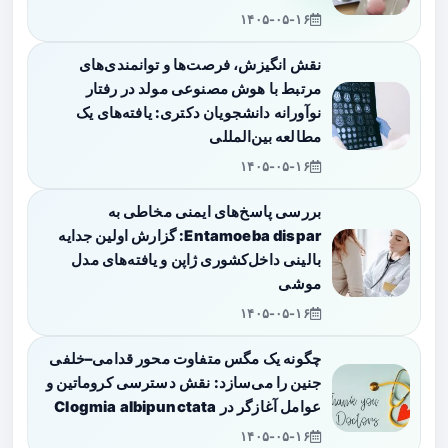
۱۴۰۵-۰۵-۱۶
نقش انگیزش، فرصت‌ها و توانمندی‌های
مرتبط با هوش مصنوعی مولد در رفتار
نوآورانه دانشجویان دکتری: یافته‌های یک
مطالعه بین‌المللی
۱۴۰۵-۰۵-۱۶
بررسی پاسخ‌های ایمنی مخاطی به
Entamoeba dispar: گزارش اولین جدایه
بالینی داخل‌کشوری ژاپن و یافته‌های مدل
موشی
۱۴۰۵-۰۵-۱۶
چگونه یک مگس متفاوت محور قدامی–خلفی
جنین را می‌سازد: نقش دسترسی کروماتین و
عوامل آغازگر در Clogmia albipunctata
۱۴۰۵-۰۵-۱۶