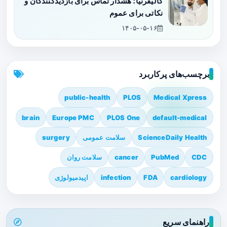
کالیفرنیا؛ هشدار تماس برای بازدیدکنندگان و
نکاتی برای عموم
۱۴۰۵-۰۵-۱۶
برچسب‌های پرکاربرد
public-health
PLOS
Medical Xpress
brain
Europe PMC
PLOS One
default-medical
ScienceDaily Health
سلامت عمومی
surgery
CDC
PubMed
cancer
سلامت روان
cardiology
FDA
infection
اپیدمیولوژی
راهنمای سریع