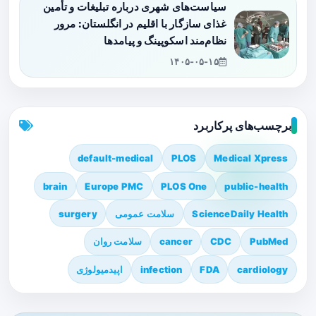
سیاست‌های شهری درباره تبلیغات و تأمین
غذای سازگار با اقلیم در انگلستان: مرور
نظام‌مند اسکوپینگ و پیامدها
۱۴۰۵-۰۵-۱۵
برچسب‌های پرکاربرد
default-medical
PLOS
Medical Xpress
brain
Europe PMC
PLOS One
public-health
ScienceDaily Health
سلامت عمومی
surgery
PubMed
CDC
cancer
سلامت روان
cardiology
FDA
infection
اپیدمیولوژی