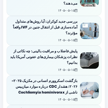
می‌دهند؟
۱۴۰۵-۰۵-۱۵
بررسی جدید کوکران: آیا روش‌های متداول
آماده‌سازی قبل از انتقال جنین در IVF واقعاً
مؤثرند؟
۱۴۰۵-۰۵-۱۵
پایش فاضلاب و مراقبت بالینی: چه نکاتی از
نظرات پزشکان بیماری‌های عفونی آمریکا باید
بدانیم؟
۱۴۰۵-۰۵-۱۵
بازگشت اسکروورم انسانی در مکزیک ۲۰۲۵–
۲۰۲۶: هشدار CDC درباره موارد میازییس
ناشی از Cochliomyia hominivorax
۱۴۰۵-۰۵-۱۵