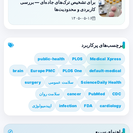
برای تشخیص ترک‌های جاده‌ای — بررسی
کاربردی و محدودیت‌ها
۱۴۰۵-۰۵-۱۶
برچسب‌های پرکاربرد
public-health
PLOS
Medical Xpress
brain
Europe PMC
PLOS One
default-medical
ScienceDaily Health
سلامت عمومی
surgery
CDC
PubMed
cancer
سلامت روان
cardiology
FDA
infection
اپیدمیولوژی
راهنمای سریع