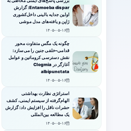
بررسی پاسخ‌های ایمنی مخاطی به
Entamoeba dispar: گزارش
اولین جدایه بالینی داخل‌کشوری
ژاپن و یافته‌های مدل موشی
۱۴۰۵-۰۵-۱۶
چگونه یک مگس متفاوت محور
قدامی–خلفی جنین را می‌سازد:
نقش دسترسی کروماتین و عوامل
آغازگر در Clogmia
albipunctata
۱۴۰۵-۰۵-۱۶
استراتژی نظارت بهداشتی
الهام‌گرفته از سیستم ایمنی، کشف
حشرات ناقل را افزایش داد: گزارش
یک مطالعه بین‌المللی
۱۴۰۵-۰۵-۱۶