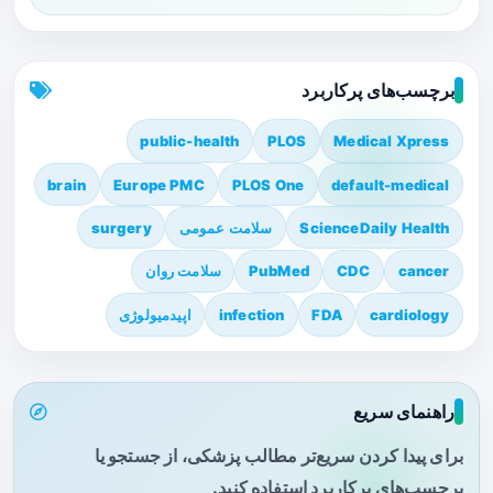
برچسب‌های پرکاربرد
public-health
PLOS
Medical Xpress
brain
Europe PMC
PLOS One
default-medical
ScienceDaily Health
سلامت عمومی
surgery
cancer
CDC
PubMed
سلامت روان
cardiology
FDA
infection
اپیدمیولوژی
راهنمای سریع
برای پیدا کردن سریع‌تر مطالب پزشکی، از جستجو یا
برچسب‌های پرکاربرد استفاده کنید.