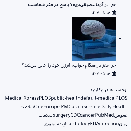
چرا در گرما عصبانی‌تریم؟ پاسخ در مغز شماست
۱۴۰۵-۰۵-۱۷
چرا مغز در هنگام خواب، انرژی خود را خالی می‌کند؟
۱۴۰۵-۰۵-۱۷
برچسب‌های پرکاربرد
Medical Xpress
PLOS
public-health
default-medical
PLOS
ScienceDaily Health
brain
Europe PMC
One
سلامت
عمومی
PubMed
cancer
CDC
surgery
سلامت
روان
infection
FDA
cardiology
اپیدمیولوژی