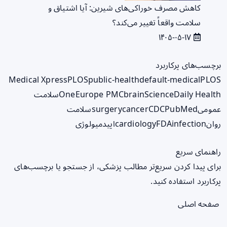
کاهش مصرف خوراکی‌های شیرین: آیا اشتیاق و
سلامت واقعاً تغییر می‌کند؟
۱۴۰۵-۰۵-۱۷
برچسب‌های پرکاربرد
Medical Xpress
PLOS
public-health
default-medical
PLOS
ScienceDaily Health
brain
Europe PMC
One
سلامت
عمومی
PubMed
CDC
cancer
surgery
سلامت
روان
infection
FDA
cardiology
اپیدمیولوژی
راهنمای سریع
برای پیدا کردن سریع‌تر مطالب پزشکی، از جستجو یا برچسب‌های
پرکاربرد استفاده کنید.
صفحه اصلی