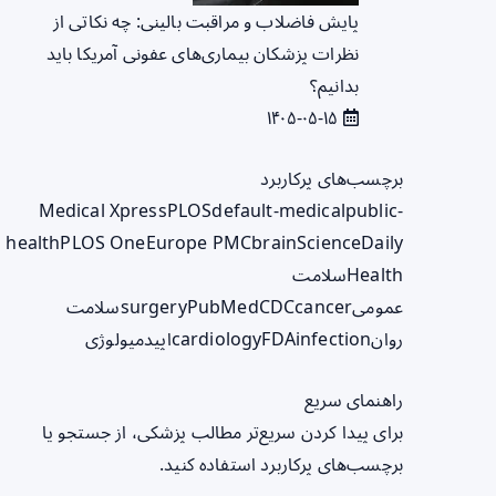
پایش فاضلاب و مراقبت بالینی: چه نکاتی از
نظرات پزشکان بیماری‌های عفونی آمریکا باید
بدانیم؟
۱۴۰۵-۰۵-۱۵
برچسب‌های پرکاربرد
Medical Xpress
PLOS
default-medical
public-
health
PLOS One
Europe PMC
brain
ScienceDaily
Health
سلامت
عمومی
cancer
CDC
PubMed
surgery
سلامت
روان
infection
FDA
cardiology
اپیدمیولوژی
راهنمای سریع
برای پیدا کردن سریع‌تر مطالب پزشکی، از جستجو یا
برچسب‌های پرکاربرد استفاده کنید.