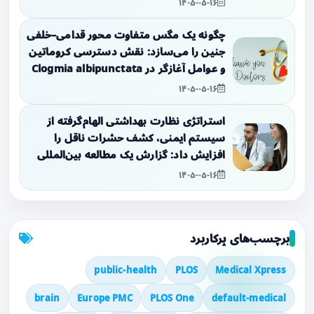
۱۴۰۵-۰۵-۱۶
چگونه یک مگس متفاوت محور قدامی–خلفی
جنین را می‌سازد: نقش دسترسی کروماتین
و عوامل آغازگر در Clogmia albipunctata
۱۴۰۵-۰۵-۱۶
استراتژی نظارت بهداشتی الهام‌گرفته از
سیستم ایمنی، کشف حشرات ناقل را
افزایش داد: گزارش یک مطالعه بین‌المللی
۱۴۰۵-۰۵-۱۶
برچسب‌های پرکاربرد
public-health
PLOS
Medical Xpress
brain
Europe PMC
PLOS One
default-medical