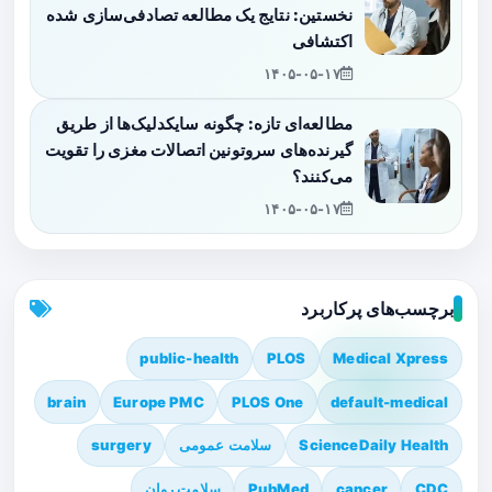
نخستین: نتایج یک مطالعه تصادفی‌سازی شده
اکتشافی
۱۴۰۵-۰۵-۱۷
مطالعه‌ای تازه: چگونه سایکدلیک‌ها از طریق
گیرنده‌های سروتونین اتصالات مغزی را تقویت
می‌کنند؟
۱۴۰۵-۰۵-۱۷
برچسب‌های پرکاربرد
public-health
PLOS
Medical Xpress
brain
Europe PMC
PLOS One
default-medical
ScienceDaily Health
سلامت عمومی
surgery
CDC
cancer
PubMed
سلامت روان