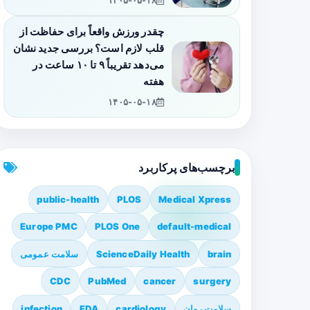
۱۴۰۵-۰۵-۱۸
چقدر ورزش واقعاً برای حفاظت از
قلب لازم است؟ بررسی جدید نشان
می‌دهد تقریباً ۹ تا ۱۰ ساعت در
هفته
۱۴۰۵-۰۵-۱۸
برچسب‌های پرکاربرد
public-health
PLOS
Medical Xpress
Europe PMC
PLOS One
default-medical
brain
ScienceDaily Health
سلامت عمومی
CDC
PubMed
cancer
surgery
سلامت روان
cardiology
FDA
infection