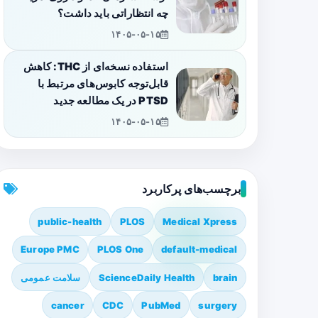
چه انتظاراتی باید داشت؟
۱۴۰۵-۰۵-۱۵
استفاده نسخه‌ای از THC: کاهش
قابل‌توجه کابوس‌های مرتبط با
PTSD در یک مطالعه جدید
۱۴۰۵-۰۵-۱۵
برچسب‌های پرکاربرد
public-health
PLOS
Medical Xpress
Europe PMC
PLOS One
default-medical
brain
ScienceDaily Health
سلامت عمومی
cancer
CDC
PubMed
surgery