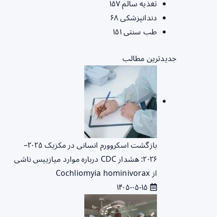
تغذیه سالم
۱۵۷
دندانپزشکی
۶۸
طب سنتی
۱۵۱
جدیدترین مطالب
بازگشت اسکروورم انسانی در مکزیک ۲۰۲۵–
۲۰۲۶: هشدار CDC درباره موارد میازییس ناشی
از Cochliomyia hominivorax
۱۴۰۵-۰۵-۱۵