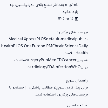
mg/mL به‌خاطر سطح بالای اندوتوکسین: چه
باید بدانید
۱۴۰۵-۰۵-۱۵
برچسب‌های پرکاربرد
Medical Xpress
PLOS
default-medical
public-
health
PLOS One
Europe PMC
brain
ScienceDaily
Health
سلامت
عمومی
cancer
CDC
PubMed
surgery
سلامت
روان
WHO
infection
FDA
cardiology
راهنمای سریع
برای پیدا کردن سریع‌تر مطالب پزشکی، از جستجو یا
برچسب‌های پرکاربرد استفاده کنید.
صفحه اصلی