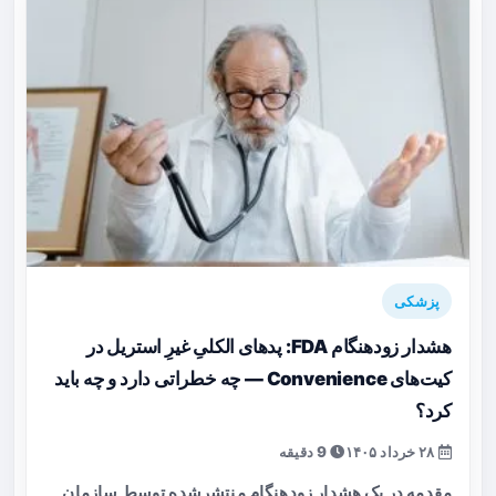
پزشکی
هشدار زودهنگام FDA: پدهای الکلیِ غیرِ استریل در
کیت‌های Convenience — چه خطراتی دارد و چه باید
کرد؟
۲۸ خرداد ۱۴۰۵
9 دقیقه
مقدمه در یک هشدار زودهنگام منتشرشده توسط سازمان