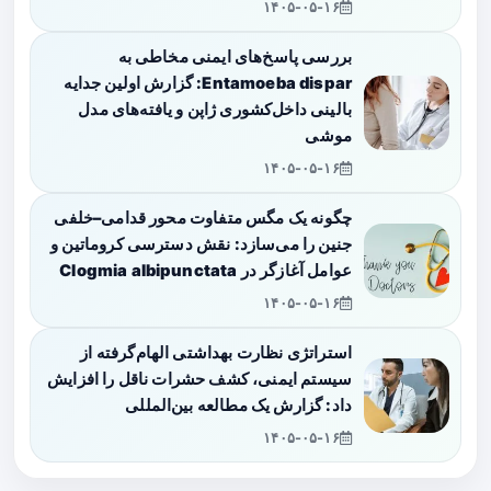
۱۴۰۵-۰۵-۱۶
بررسی پاسخ‌های ایمنی مخاطی به
Entamoeba dispar: گزارش اولین جدایه
بالینی داخل‌کشوری ژاپن و یافته‌های مدل
موشی
۱۴۰۵-۰۵-۱۶
چگونه یک مگس متفاوت محور قدامی–خلفی
جنین را می‌سازد: نقش دسترسی کروماتین و
عوامل آغازگر در Clogmia albipunctata
۱۴۰۵-۰۵-۱۶
استراتژی نظارت بهداشتی الهام‌گرفته از
سیستم ایمنی، کشف حشرات ناقل را افزایش
داد: گزارش یک مطالعه بین‌المللی
۱۴۰۵-۰۵-۱۶