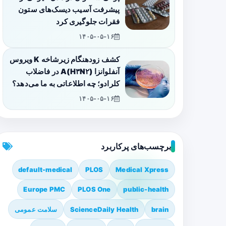
پیشرفت آسیب دیسک‌های ستون
فقرات جلوگیری کرد
۱۴۰۵-۰۵-۱۶
کشف زودهنگام زیرشاخه K ویروس
آنفلوانزا A(H۳N۲) در فاضلاب
کلرادو؛ چه اطلاعاتی به ما می‌دهد؟
۱۴۰۵-۰۵-۱۶
برچسب‌های پرکاربرد
default-medical
PLOS
Medical Xpress
Europe PMC
PLOS One
public-health
brain
ScienceDaily Health
سلامت عمومی