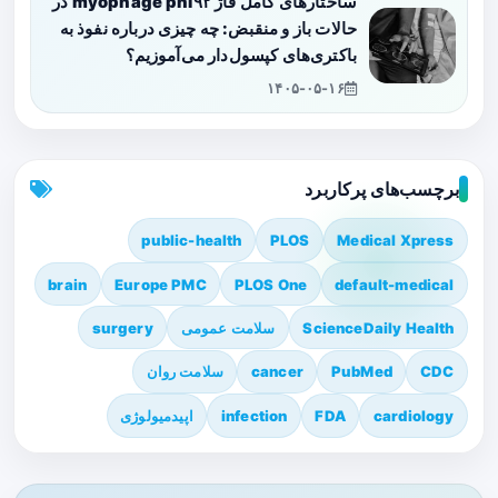
ساختارهای کامل فاژ myophage phi۹۲ در
حالات باز و منقبض: چه چیزی درباره نفوذ به
باکتری‌های کپسول‌دار می‌آموزیم؟
۱۴۰۵-۰۵-۱۶
برچسب‌های پرکاربرد
public-health
PLOS
Medical Xpress
brain
Europe PMC
PLOS One
default-medical
ScienceDaily Health
سلامت عمومی
surgery
CDC
PubMed
cancer
سلامت روان
cardiology
FDA
infection
اپیدمیولوژی