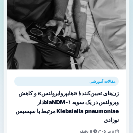
مقالات آموزشی
ژن‌های تعیین‌کنندهٔ «هایپروایرولنس» و کاهش
ویرولنس در یک سویه blaNDM-۱‌دار
Klebsiella pneumoniae مرتبط با سپسیس
نوزادی
۸ تیر ۱۴۰۵
8 دقیقه