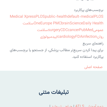
برچسب‌های پرکاربرد
Medical Xpress
PLOS
public-health
default-medical
PLOS
ScienceDaily Health
brain
Europe PMC
One
سلامت
عمومی
PubMed
cancer
CDC
surgery
سلامت
روان
infection
FDA
cardiology
اپیدمیولوژی
راهنمای سریع
برای پیدا کردن سریع‌تر مطالب پزشکی، از جستجو یا برچسب‌های
پرکاربرد استفاده کنید.
صفحه اصلی
تبلیغات متنی
دوره آموزشی ATLS
|
جراحی تیروئید
|