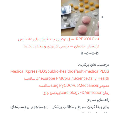
RPP‑YOLOv۱۱: مدل ترکیبی چندطیفی برای تشخیص
ترک‌های جاده‌ای — بررسی کاربردی و محدودیت‌ها
۱۴۰۵-۰۵-۱۶
برچسب‌های پرکاربرد
Medical Xpress
PLOS
public-health
default-medical
PLOS
ScienceDaily Health
brain
Europe PMC
One
سلامت
عمومی
cancer
PubMed
CDC
surgery
سلامت
روان
infection
FDA
cardiology
اپیدمیولوژی
راهنمای سریع
برای پیدا کردن سریع‌تر مطالب پزشکی، از جستجو یا برچسب‌های