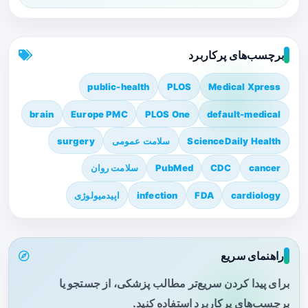
برچسب‌های پرکاربرد
public-health
PLOS
Medical Xpress
brain
Europe PMC
PLOS One
default-medical
ScienceDaily Health
سلامت عمومی
surgery
cancer
CDC
PubMed
سلامت روان
cardiology
FDA
infection
اپیدمیولوژی
راهنمای سریع
برای پیدا کردن سریع‌تر مطالب پزشکی، از جستجو یا
برچسب‌های پرکاربرد استفاده کنید.