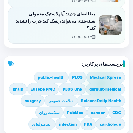
۱۴۰۵-۰۵-۱۷
مطالعه‌ای جدید: آیا پلاستیک معمولی
بسته‌بندی می‌تواند ریسک کبد چرب را تشدید
کند؟
۱۴۰۵-۰۵-۱۷
برچسب‌های پرکاربرد
public-health
PLOS
Medical Xpress
brain
Europe PMC
PLOS One
default-medical
ScienceDaily Health
سلامت عمومی
surgery
CDC
cancer
PubMed
سلامت روان
cardiology
FDA
infection
اپیدمیولوژی