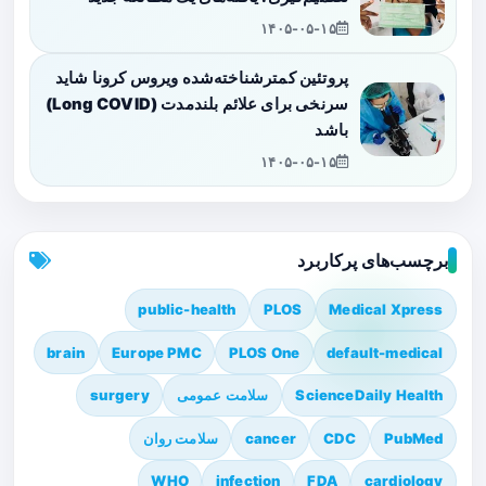
۱۴۰۵-۰۵-۱۵
پروتئین کمترشناخته‌شده ویروس کرونا شاید
سرنخی برای علائم بلندمدت (Long COVID)
باشد
۱۴۰۵-۰۵-۱۵
برچسب‌های پرکاربرد
public-health
PLOS
Medical Xpress
brain
Europe PMC
PLOS One
default-medical
ScienceDaily Health
سلامت عمومی
surgery
PubMed
CDC
cancer
سلامت روان
WHO
infection
FDA
cardiology