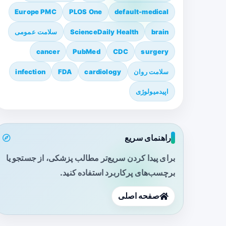
Europe PMC
PLOS One
default-medical
brain
ScienceDaily Health
سلامت عمومی
cancer
PubMed
CDC
surgery
سلامت روان
cardiology
FDA
infection
اپیدمیولوژی
راهنمای سریع
برای پیدا کردن سریع‌تر مطالب پزشکی، از جستجو یا
برچسب‌های پرکاربرد استفاده کنید.
صفحه اصلی