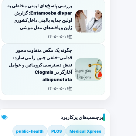
بررسی پاسخ‌های ایمنی مخاطی به
Entamoeba dispar: گزارش
اولین جدایه بالینی داخل‌کشوری
ژاپن و یافته‌های مدل موشی
۱۴۰۵-۰۵-۱۶
چگونه یک مگس متفاوت محور
قدامی–خلفی جنین را می‌سازد:
نقش دسترسی کروماتین و عوامل
آغازگر در Clogmia
albipunctata
۱۴۰۵-۰۵-۱۶
برچسب‌های پرکاربرد
public-health
PLOS
Medical Xpress